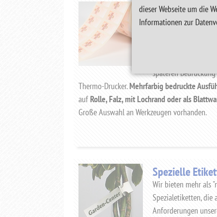
Auszeichnungse
dieser Webseite um die We
Kennzeichnungs
Informationen zur Datenv
Viele Materialien: Pap
Folie, Thermomaterial
Logistische Variante
späteren Bedruckung
Thermo-Drucker.
Mehrfarbig bedruckte Ausfü
auf
Rolle, Falz, mit Lochrand oder als Blattwa
Große Auswahl an Werkzeugen vorhanden.
Spezielle Etike
Wir bieten mehr als "
Spezialetiketten, die
Anforderungen unser