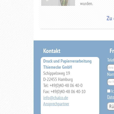
wurden.
Zu 
Kontakt
F
Pfli
Tele
Druck und Papierverarbeitung
Thiemecke GmbH
Schippelsweg 19
Pfli
Na
D-22455 Hamburg
Tel: +49(0)40-48 06 40-0
I
Fax: +49(0)40-48 06 40-10
Dat
info@chalco.de
Ansprechpartner
Rü