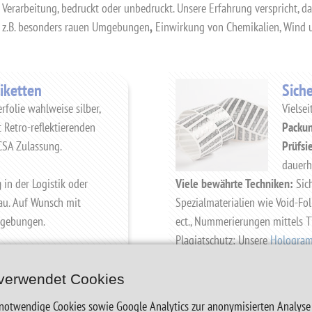
e Verarbeitung, bedruckt oder unbedruckt. Unsere Erfahrung verspricht, 
ie z.B. besonders rauen Umgebungen
,
Einwirkung von Chemikalien, Wind u
iketten
Siche
rfolie wahlweise silber,
Vielsei
t Retro-reflektierenden
Packun
/CSA Zulassung.
Prüfsi
dauerha
g
in der Logistik oder
Viele bewährte Techniken:
Sic
u. Auf Wunsch mit
Spezialmaterialien wie Void-Fol
mgebungen.
ect., Nummerierungen mittels 
Plagiatschutz: Unsere
Hologram
Jetzt anfragen
verwendet Cookies
notwendige Cookies sowie Google Analytics zur anonymisierten Analyse 